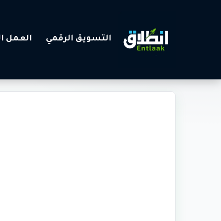
التسويق الرقمي
العمل ال