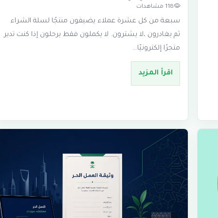
118 مشاهدات
سبعة من كل عشرة عملاء يضيفون منتجًا لسلة الشراء
ثم يغادرون ،لا يشترون. لا يكملون فقط يرحلون إذا كنت تدير
متجرًا إلكترونيًا…
اقرأ المزيد