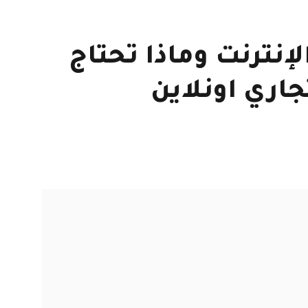
لإنترنت وماذا تحتاج
اري اونلاين