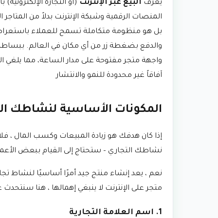
يُعرف
البيع عبر الإنترنت
(أو التجارة الإلكترونية)
المنصات الرقمية وشبكة الإنترنت بدلاً من المتاجر ا
بل هو منظومة متكاملة تسمح للعملاء باستعراض ال
والدفع بضغطة زر من أي مكان في العالم. ببساطة
واجهة متجر مفتوحة على مدار الساعة، مما يلغي الح
آفاقاً غير محدودة للنمو والانتشار
المكونات الأساسية لنشاطك التج
إذا كان هدفك هو زيادة المبيعات وكسب المال ، فلا
نشاطك التجاري – ستحتاج إلى القيام ببعض الأعمال
نعم ، يعد إنشاء منتج جيد أمرًا أساسيًا لنشاط تج
متجر على الإنترنت لا ينبغي إهمالها ، هنا سنتحدث
1. اسم العلامة التجارية