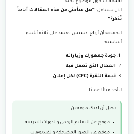
بالمقالات حول موضوع تحبه…
الآن تتساءل:
“هل سأجني من هذه المقالات أباحاََ
تٌذكر؟”
الحقيقة أن أرباح ادسنس تعتمد على ثلاثة أشياء
أساسية:
جودة جمهورك وزياراته
المجال الذي تعمل فيه
قيمة النقرة (CPC) لكل إعلان
:لنأخذ مثالًا عمليًا
تخيل أن لديك موقعين:
موقع عن التعليم الرقمي والدورات التدريبية
موقع عن الصور المضحكة والفيديوهات