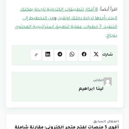
اقرأ أيضاً:
8 أفكار لتطبيقات إلكترونية ناجحة يمكنك
البدء بأحدها لزيادة دخلك اونلاين
و
من التخطيط إلى
التنفيذ: 7 خطوات عملية لتطبيق استراتيجية المحتوى
بنجاح
.
شارك
الكاتب
لينا ابراهيم
المقال السابق
أقوى 5 منصات لفتح متجر الكتروني: مقارنة شاملة