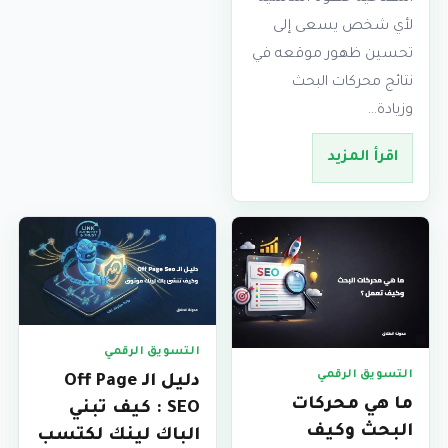
لأي شخص يسعى إلى
تحسين ظهور موقعه في
نتائج محركات البحث
وزيادة…
اقرأ المزيد
التسويق الرقمي
التسويق الرقمي
دليل الـ Off Page
ما هي محركات
SEO : كيف تبني
البحث وكيف
الباك لينك لكتسب