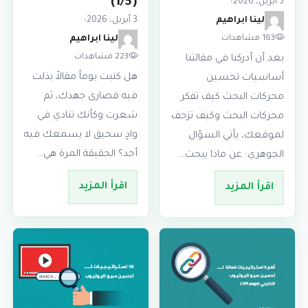
(1/5)
3 أبريل، 2026
•
لينا ابراهيم
3 أبريل، 2026
•
183 مشاهدات
لينا ابراهيم
223 مشاهدات
بعد أن أدركنا في مقالتنا
هل كتبت يوماً مقالاً بذلت
أساسيات تحسين
فيه قصارى جهدك، ثم
محركات البحث كيف تفكر
شعرت وكأنك تنادي في
محركات البحث وكيف تزحف
وادٍ سحيق لا يسمعك فيه
لموقعك، يأتي السؤال
أحد؟ الحقيقة المرة هي…
الجوهري: عن ماذا يبحث…
اقرأ المزيد
اقرأ المزيد